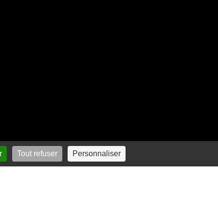
r
Tout refuser
Personnaliser
iski