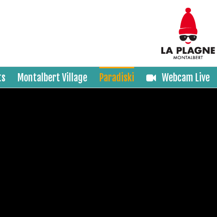
ts
Montalbert Village
Paradiski
Webcam Live